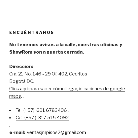
a
h
wi
c
at
tt
e
s
er
b
A
ENCUÉNTRANOS
o
p
No tenemos avisos a la calle, nuestras oficinas y
o
p
ShowRom son a puerta cerrada.
k
Dirección:
Cra. 21 No. 146 - 29 Of. 402, Cedritos
Bogotá D.C.
Click aquí para saber cómo llegar, idicaciones de google
maps
.
.
Tel. (+57) 601 6783496
.
Cel. (+57 ) 317 515 4092
.
e-mail:
ventasjmpisos2@gmail.com