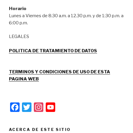
Horario
Lunes a Viernes de 8:30 a.m. a 12.30 p.m. y de 1:30 p.m. a
6:00 p.m.
LEGALES
POLITICA DE TRATAMIENTO DE DATOS
TERMINOS Y CONDICIONES DE USO DE ESTA
PAGINA WEB
F
T
In
Y
a
wi
st
o
c
tt
a
u
ACERCA DE ESTE SITIO