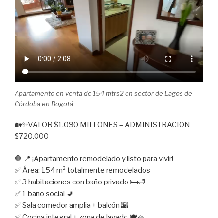
Apartamento en venta de 154 mtrs2 en sector de Lagos de
Córdoba en Bogotá
🏡✨VALOR $1.090 MILLONES – ADMINISTRACION
$720.000
🛑 📍 ¡Apartamento remodelado y listo para vivir!
✅ Área: 154 m² totalmente remodelados
✅ 3 habitaciones con baño privado 🛏️🛁
✅ 1 baño social 🚽
✅ Sala comedor amplia + balcón 🌇
✅ Cocina integral + zona de lavado 🍽️🧺