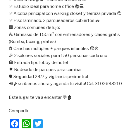
✅ Estudio ideal para home office 📚💻
✅ Alcoba principal con walking closet y terraza privada 😍
✅ Piso laminado. 2 parqueaderos cubiertos 🚗
🏢 Zonas comunes de lujo:
💪 Gimnasio de 150 m² con entrenadores y clases gratis
(Rumba, boxing, pilates)
⚽ Canchas múltiples + parques infantiles 🧒🎯
🎉 2 salones sociales para 150 personas cada uno
🏨 Entrada tipo lobby de hotel
🌳 Rodeado de parques para caminar
🛡️ Seguridad 24/7 y vigilancia perimetral
📲 ¡Escríbenos ahora y agenda tu visita! Cel. 3102693210
Este lugar te va a encantar 💬🏠
Compartir
F
W
T